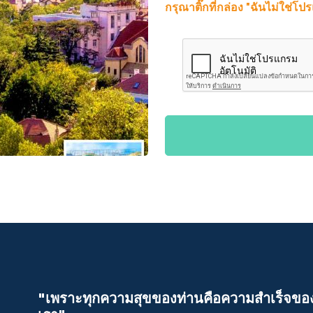
กรุณาติ๊กที่กล่อง "ฉันไม่ใช่โป
"เพราะทุกความสุขของท่านคือความสําเร็จขอ