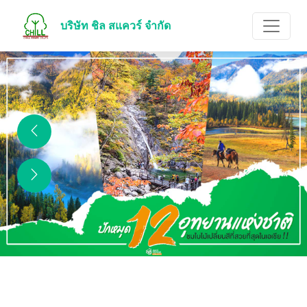
บริษัท ชิล สแควร์ จำกัด