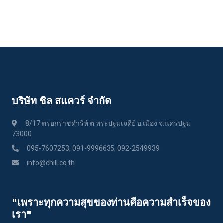
บริษัท ชิล สแควร์ จำกัด
8/17 ตรอกราชดำริห์ ต.พระปฐมเจดีย์ อ.เมือง จ.นครปฐม
73000
095-7607253, 091-9996635, 092-2549939
info@chill.co.th
"เพราะทุกความสุขของท่านคือความสําเร็จของ
เรา"