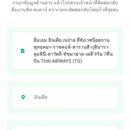
กรอกข้อมูลด้านล่าง แล้วโปรดรอเจ้าหน้าที่ติดต่อกลับ
ทีมงานชิล สแควร์ ทราเวลจะติดต่อกลับโดยเร็วที่สุดค่ะ
อิ่มเอม อินเดีย เนปาล สี่สังเวชนียสถาน
พุทธคยา-ราชคฤห์-พารานสี-กุสินารา-
ลุมพินี-สาวัตถี-ทัชมาฮาล-เดลี 9วัน 7คืน
บิน THAI AIRWAYS (TG)
อินเดีย