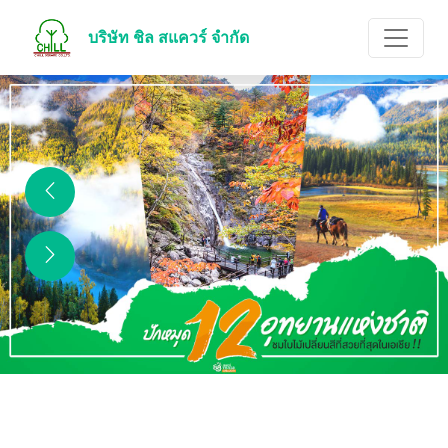
บริษัท ชิล สแควร์ จำกัด