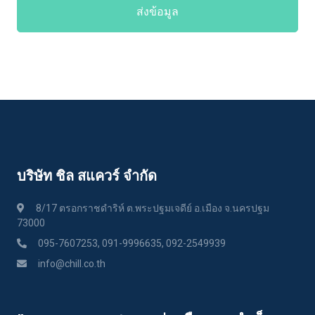
ส่งข้อมูล
บริษัท ชิล สแควร์ จำกัด
8/17 ตรอกราชดำริห์ ต.พระปฐมเจดีย์ อ.เมือง จ.นครปฐม
73000
095-7607253, 091-9996635, 092-2549939
info@chill.co.th