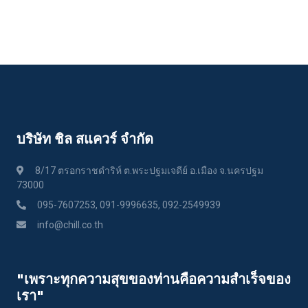
บริษัท ชิล สแควร์ จำกัด
8/17 ตรอกราชดำริห์ ต.พระปฐมเจดีย์ อ.เมือง จ.นครปฐม
73000
095-7607253, 091-9996635, 092-2549939
info@chill.co.th
"เพราะทุกความสุขของท่านคือความสําเร็จของ
เรา"