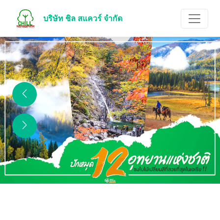
บริษัท ชิล สแควร์ จำกัด