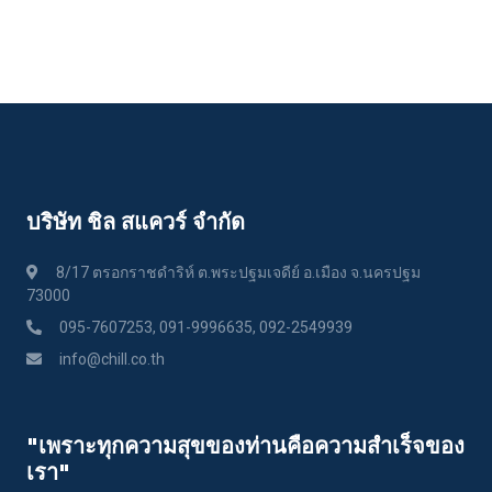
บริษัท ชิล สแควร์ จำกัด
8/17 ตรอกราชดำริห์ ต.พระปฐมเจดีย์ อ.เมือง จ.นครปฐม
73000
095-7607253, 091-9996635, 092-2549939
info@chill.co.th
"เพราะทุกความสุขของท่านคือความสําเร็จของ
เรา"