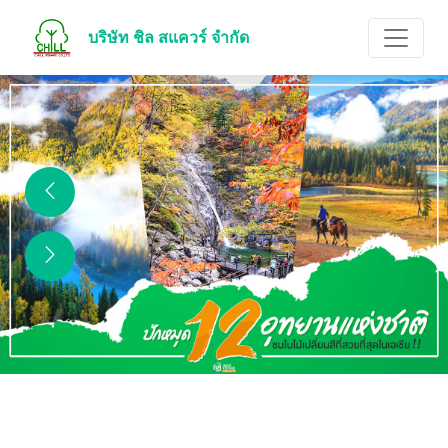
บริษัท ชิล สแควร์ จำกัด