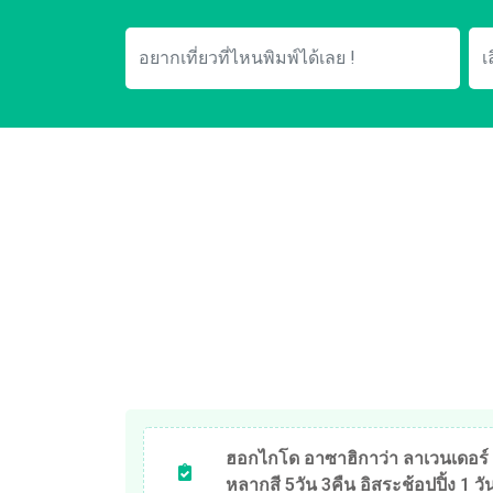
ฮอกไกโด อาซาฮิกาว่า ลาเวนเดอร์
หลากสี 5วัน 3คืน อิสระช้อปปิ้ง 1 วั