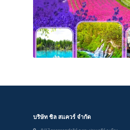
บริษัท ชิล สแควร์ จำกัด