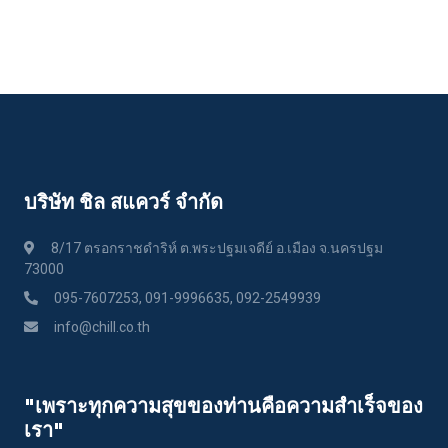
บริษัท ชิล สแควร์ จำกัด
8/17 ตรอกราชดำริห์ ต.พระปฐมเจดีย์ อ.เมือง จ.นครปฐม
73000
095-7607253, 091-9996635, 092-2549939
info@chill.co.th
"เพราะทุกความสุขของท่านคือความสําเร็จของ
เรา"