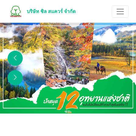
บริษัท ชิล สแควร์ จำกัด