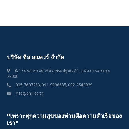
บริษัท ชิล สแควร์ จำกัด
8/17 ตรอกราชดำริห์ ต.พระปฐมเจดีย์ อ.เมือง จ.นครปฐม
73000
095-7607253, 091-9996635, 092-2549939
info@chill.co.th
"เพราะทุกความสุขของท่านคือความสําเร็จของ
เรา"