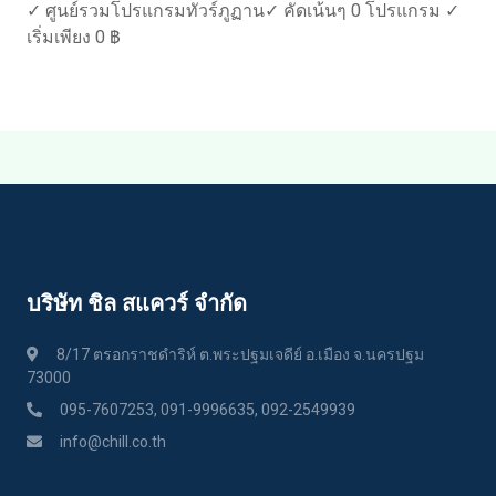
✓ ศูนย์รวมโปรแกรมทัวร์ภูฏาน✓ คัดเน้นๆ 0 โปรแกรม ✓
เริ่มเพียง 0 ฿
บริษัท ชิล สแควร์ จำกัด
8/17 ตรอกราชดำริห์ ต.พระปฐมเจดีย์ อ.เมือง จ.นครปฐม
73000
095-7607253, 091-9996635, 092-2549939
info@chill.co.th