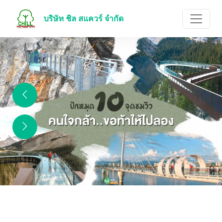
บริษัท ชิล สแควร์ จำกัด