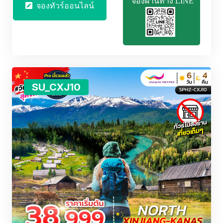
จองผ่านทาง LINE
จองทัวร์ออนไลน์
SU_CXJ10