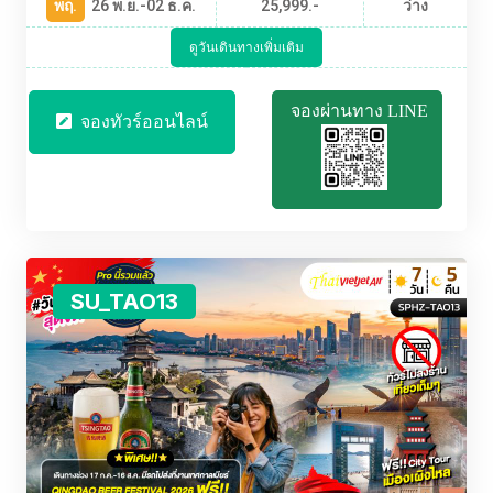
พฤ.
26 พ.ย.-02 ธ.ค.
25,999.-
ว่าง
ดูวันเดินทางเพิ่มเติม
จองผ่านทาง LINE
จองทัวร์ออนไลน์
SU_TAO13