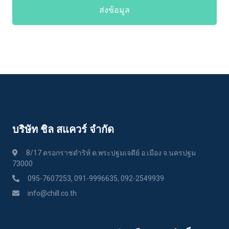
ส่งข้อมูล
บริษัท ชิล สแควร์ จำกัด
8/17 ตรอกราชดำริห์ ต.พระปฐมเจดีย์ อ.เมือง จ.นครปฐม
73000
095-7607253, 091-9996635, 092-2549939
info@chill.co.th