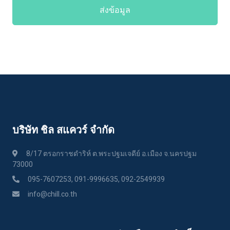
ส่งข้อมูล
บริษัท ชิล สแควร์ จำกัด
8/17 ตรอกราชดำริห์ ต.พระปฐมเจดีย์ อ.เมือง จ.นครปฐม
73000
095-7607253, 091-9996635, 092-2549939
info@chill.co.th