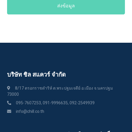
ส่งข้อมูล
บริษัท ชิล สแควร์ จำกัด
8/17 ตรอกราชดำริห์ ต.พระปฐมเจดีย์ อ.เมือง จ.นครปฐม
73000
095-7607253, 091-9996635, 092-2549939
info@chill.co.th