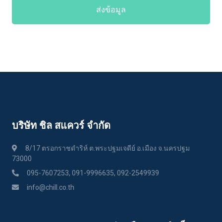
ส่งข้อมูล
บริษัท ชิล สแควร์ จำกัด
8/17 ตรอกราชดำริห์ ต.พระปฐมเจดีย์ อ.เมือง จ.นครปฐม
73000
095-7607253, 091-9996635, 092-2549939
info@chill.co.th