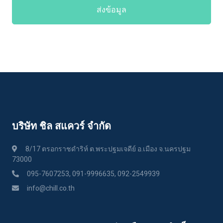
ส่งข้อมูล
บริษัท ชิล สแควร์ จำกัด
8/17 ตรอกราชดำริห์ ต.พระปฐมเจดีย์ อ.เมือง จ.นครปฐม
73000
095-7607253, 091-9996635, 092-2549939
info@chill.co.th