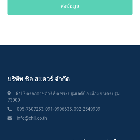
ส่งข้อมูล
บริษัท ชิล สแควร์ จำกัด
8/17 ตรอกราชดำริห์ ต.พระปฐมเจดีย์ อ.เมือง จ.นครปฐม
73000
095-7607253, 091-9996635, 092-2549939
info@chill.co.th