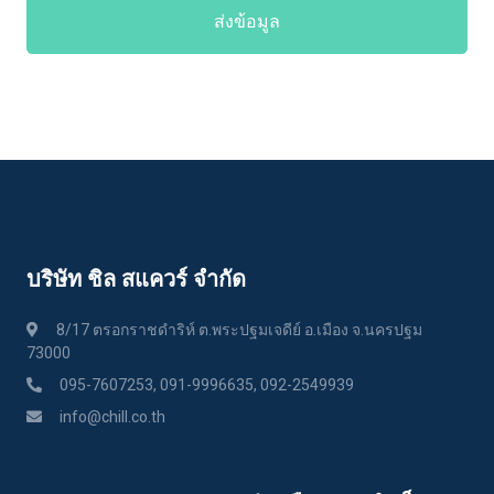
ส่งข้อมูล
บริษัท ชิล สแควร์ จำกัด
8/17 ตรอกราชดำริห์ ต.พระปฐมเจดีย์ อ.เมือง จ.นครปฐม
73000
095-7607253, 091-9996635, 092-2549939
info@chill.co.th