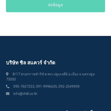
ส่งข้อมูล
บริษัท ชิล สแควร์ จำกัด
8/17 ตรอกราชดำริห์ ต.พระปฐมเจดีย์ อ.เมือง จ.นครปฐม
73000
095-7607253, 091-9996635, 092-2549939
info@chill.co.th