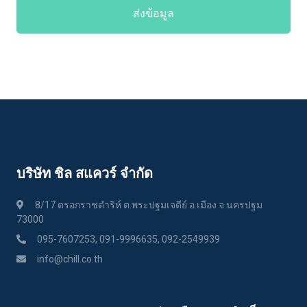
ส่งข้อมูล
บริษัท ชิล สแควร์ จำกัด
8/17 ตรอกราชดำริห์ ต.พระปฐมเจดีย์ อ.เมือง จ.นครปฐม
73000
095-7607253, 091-9996635, 092-2549939
info@chill.co.th