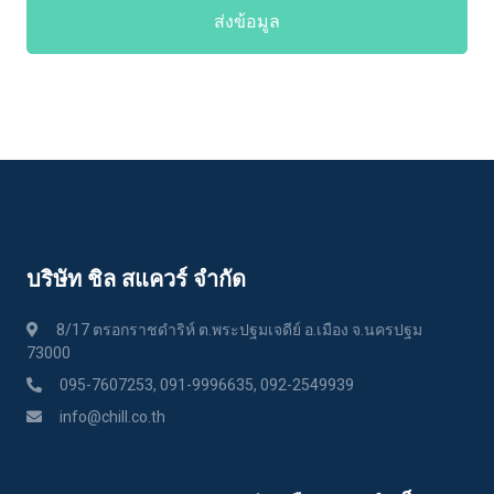
ส่งข้อมูล
บริษัท ชิล สแควร์ จำกัด
8/17 ตรอกราชดำริห์ ต.พระปฐมเจดีย์ อ.เมือง จ.นครปฐม
73000
095-7607253, 091-9996635, 092-2549939
info@chill.co.th