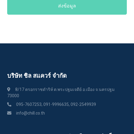
ส่งข้อมูล
บริษัท ชิล สแควร์ จำกัด
8/17 ตรอกราชดำริห์ ต.พระปฐมเจดีย์ อ.เมือง จ.นครปฐม
73000
095-7607253, 091-9996635, 092-2549939
info@chill.co.th