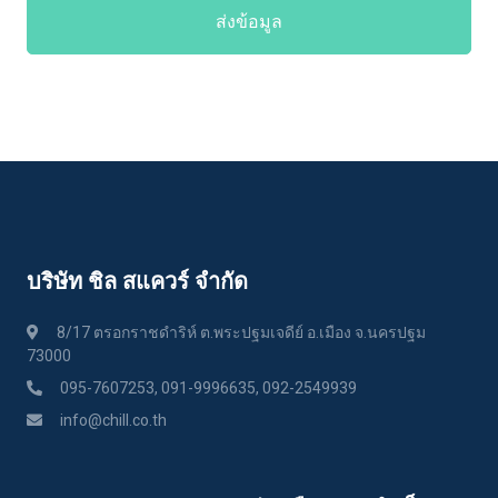
ส่งข้อมูล
บริษัท ชิล สแควร์ จำกัด
8/17 ตรอกราชดำริห์ ต.พระปฐมเจดีย์ อ.เมือง จ.นครปฐม
73000
095-7607253, 091-9996635, 092-2549939
info@chill.co.th