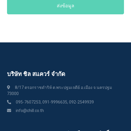
ส่งข้อมูล
บริษัท ชิล สแควร์ จำกัด
8/17 ตรอกราชดำริห์ ต.พระปฐมเจดีย์ อ.เมือง จ.นครปฐม
73000
095-7607253, 091-9996635, 092-2549939
info@chill.co.th