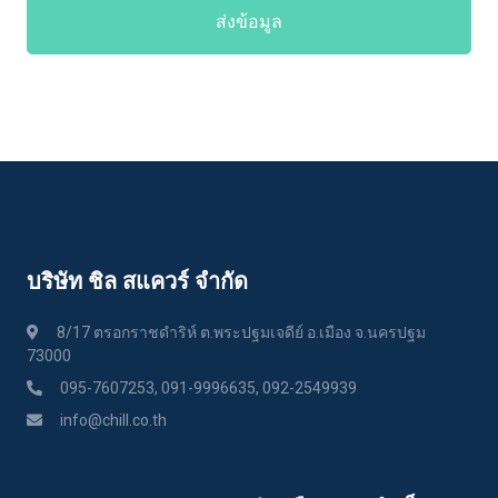
ส่งข้อมูล
บริษัท ชิล สแควร์ จำกัด
8/17 ตรอกราชดำริห์ ต.พระปฐมเจดีย์ อ.เมือง จ.นครปฐม
73000
095-7607253, 091-9996635, 092-2549939
info@chill.co.th