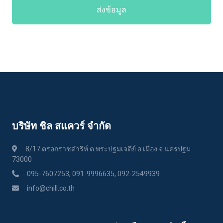
ส่งข้อมูล
บริษัท ชิล สแควร์ จำกัด
8/17 ตรอกราชดำริห์ ต.พระปฐมเจดีย์ อ.เมือง จ.นครปฐม
73000
095-7607253, 091-9996635, 092-2549939
info@chill.co.th