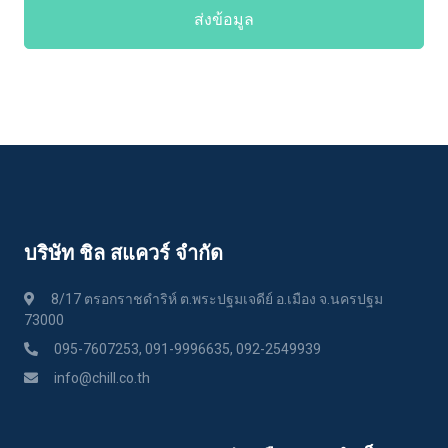
ส่งข้อมูล
บริษัท ชิล สแควร์ จำกัด
8/17 ตรอกราชดำริห์ ต.พระปฐมเจดีย์ อ.เมือง จ.นครปฐม
73000
095-7607253, 091-9996635, 092-2549939
info@chill.co.th