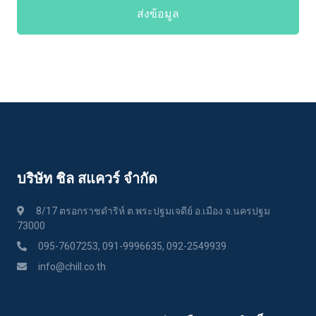
ส่งข้อมูล
บริษัท ชิล สแควร์ จำกัด
8/17 ตรอกราชดำริห์ ต.พระปฐมเจดีย์ อ.เมือง จ.นครปฐม
73000
095-7607253, 091-9996635, 092-2549939
info@chill.co.th