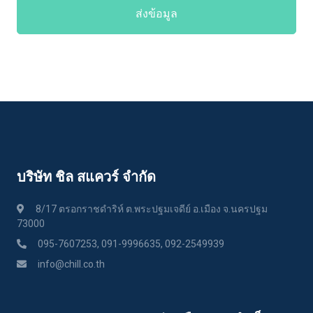
ส่งข้อมูล
บริษัท ชิล สแควร์ จำกัด
8/17 ตรอกราชดำริห์ ต.พระปฐมเจดีย์ อ.เมือง จ.นครปฐม
73000
095-7607253, 091-9996635, 092-2549939
info@chill.co.th