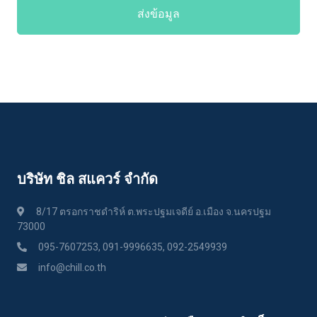
ส่งข้อมูล
บริษัท ชิล สแควร์ จำกัด
8/17 ตรอกราชดำริห์ ต.พระปฐมเจดีย์ อ.เมือง จ.นครปฐม
73000
095-7607253, 091-9996635, 092-2549939
info@chill.co.th