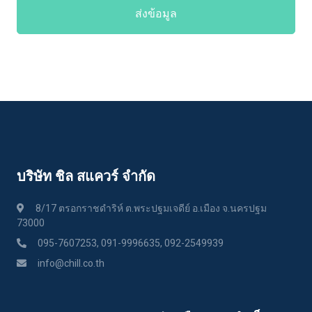
ส่งข้อมูล
บริษัท ชิล สแควร์ จำกัด
8/17 ตรอกราชดำริห์ ต.พระปฐมเจดีย์ อ.เมือง จ.นครปฐม
73000
095-7607253, 091-9996635, 092-2549939
info@chill.co.th