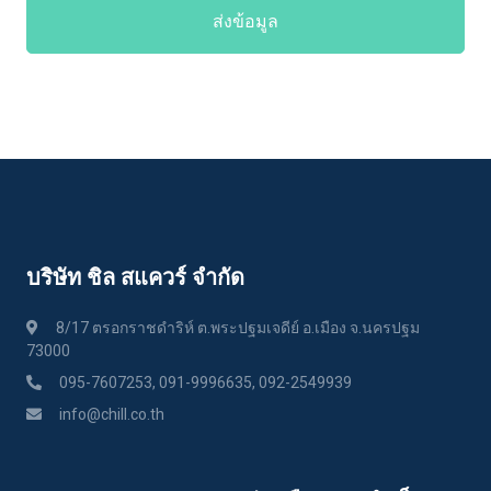
ส่งข้อมูล
บริษัท ชิล สแควร์ จำกัด
8/17 ตรอกราชดำริห์ ต.พระปฐมเจดีย์ อ.เมือง จ.นครปฐม
73000
095-7607253, 091-9996635, 092-2549939
info@chill.co.th