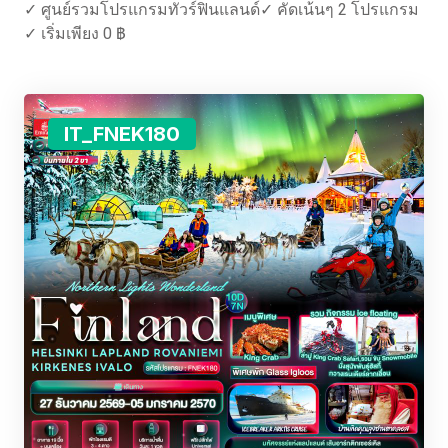
✓ ศูนย์รวมโปรแกรมทัวร์ฟินแลนด์✓ คัดเน้นๆ 2 โปรแกรม
✓ เริ่มเพียง 0 ฿
IT_FNEK180