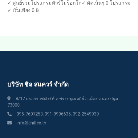
✓ ศูนย์รวมโปรแกรมทัวร์โมร็อกโก✓ คัดเน้นๆ 0 โปรแกรม
✓ เริ่มเพียง 0 ฿
บริษัท ชิล สแควร์ จำกัด
8/17 ตรอกราชดำริห์ ต.พระปฐมเจดีย์ อ.เมือง จ.นครปฐม
73000
095-7607253, 091-9996635, 092-2549939
info@chill.co.th