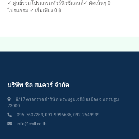
✓ ศูนย์รวมโปรแกรมทัวร์นิวซีแลนด์✓ คัดเน้นๆ 0
โปรแกรม ✓ เริ่มเพียง 0 ฿
บริษัท ชิล สแควร์ จำกัด
8/17 ตรอกราชดำริห์ ต.พระปฐมเจดีย์ อ.เมือง จ.นครปฐม
73000
095-7607253, 091-9996635, 092-2549939
info@chill.co.th