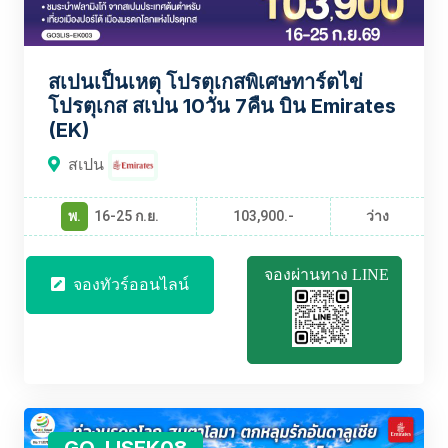
สเปนเป็นเหตุ โปรตุเกสพิเศษทาร์ตไข่
โปรตุเกส สเปน 10วัน 7คืน บิน Emirates
(EK)
สเปน
พ.
16-25 ก.ย.
103,900.-
ว่าง
จองผ่านทาง LINE
จองทัวร์ออนไลน์