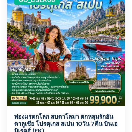
GO_LISEK08
ท่องมรดกโลก สบตาโลมา ตกหลุมรักอัน
ดาลูเชีย โปรตุเกส สเปน 10วัน 7คืน บินเอ
มิเรตส์ (EK)