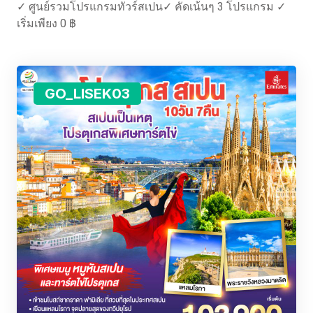
✓ ศูนย์รวมโปรแกรมทัวร์สเปน✓ คัดเน้นๆ 3 โปรแกรม ✓
เริ่มเพียง 0 ฿
GO_LISEK03