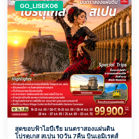
GO_LISEK06
สุดขอบฟ้าไอบีเรีย มนตราสองแผ่นดิน
โปรตุเกส สเปน 10วัน 7คืน บินเอมิเรตส์