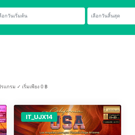
รแกรม ✓ เริ่มเพียง 0 ฿
IT_UJX14