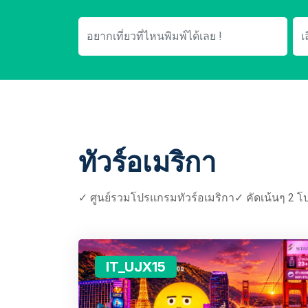
ทัวร์อเมริกา
✓ ศูนย์รวมโปรแกรมทัวร์อเมริกา✓ คัดเน้นๆ 2 โป
IT_UJX15