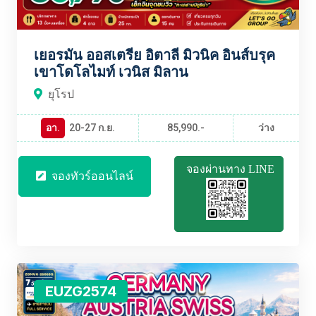
เยอรมัน ออสเตรีย อิตาลี มิวนิค อินส์บรุค
เขาโดโลไมท์ เวนิส มิลาน
ยุโรป
อา.
20-27 ก.ย.
85,990.-
ว่าง
จองผ่านทาง LINE
จองทัวร์ออนไลน์
EUZG2574