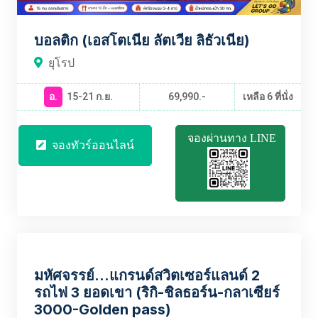
บอลติก (เอสโตเนีย ลัตเวีย ลิธัวเนีย)
ยุโรป
อ.
15-21 ก.ย.
69,990.-
เหลือ 6 ที่นั่ง
จองผ่านทาง LINE
จองทัวร์ออนไลน์
EUBT2140
มหัศจรรย์...แกรนด์สวิตเซอร์แลนด์ 2
รถไฟ 3 ยอดเขา (ริกิ-ชิลธอร์น-กลาเซียร์
3000-Golden pass)