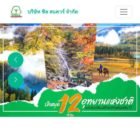
บริษัท ชิล สแควร์ จำกัด