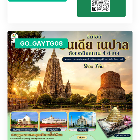
GO_GAYTG08