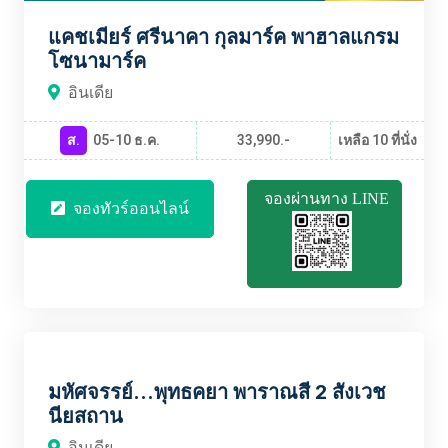
แคชเมียร์ ศรีนาคา กุลมาร์ค พาฮาลแกรม
โซนามาร์ค
อินเดีย
ส.
05-10 ธ.ค.
33,990.-
เหลือ 10 ที่นั่ง
จองผ่านทาง LINE
จองทัวร์ออนไลน์
INBT1984
มหัศจรรย์...พุทธคยา พาราณสี 2 สังเวช
นียสถาน
อินเดีย