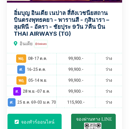
อิ่มบุญ อินเดีย เนปาล สี่สังเวชนียสถาน
บินตรงพุทธคยา - พารานสี - กุสินารา –
ลุมพินี - อัครา - ชัยปุระ 9วัน 7คืน บิน
THAI AIRWAYS (TG)
อินเดีย
พฤ.
08-17 ต.ค.
99,900.-
ว่าง
ศ.
16-25 ต.ค.
99,900.-
ว่าง
พฤ.
05-14 พ.ย.
99,900.-
ว่าง
ส.
28 พ.ย.-07 ธ.ค.
99,900.-
ว่าง
ศ.
25 ธ.ค. 69-03 ม.ค. 70
115,900.-
ว่าง
จองผ่านทาง LINE
จองทัวร์ออนไลน์