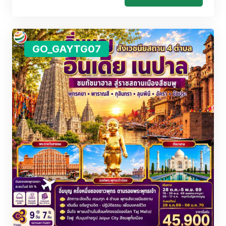
GO_GAYTG07