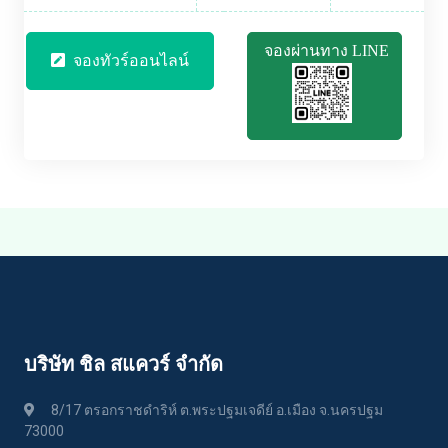
จองผ่านทาง LINE
จองทัวร์ออนไลน์
บริษัท ชิล สแควร์ จำกัด
8/17 ตรอกราชดำริห์ ต.พระปฐมเจดีย์ อ.เมือง จ.นครปฐม
73000