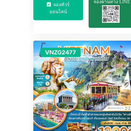
จองผ่านทาง LINE
จองทัวร์
ออนไลน์
VNZG2477