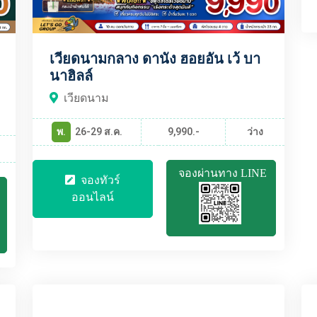
เวียดนามกลาง ดานัง ฮอยอัน เว้ บา
นาฮิลล์
เวียดนาม
พ.
26-29 ส.ค.
9,990.-
ว่าง
จองผ่านทาง LINE
จองทัวร์
ออนไลน์
VNBT1700