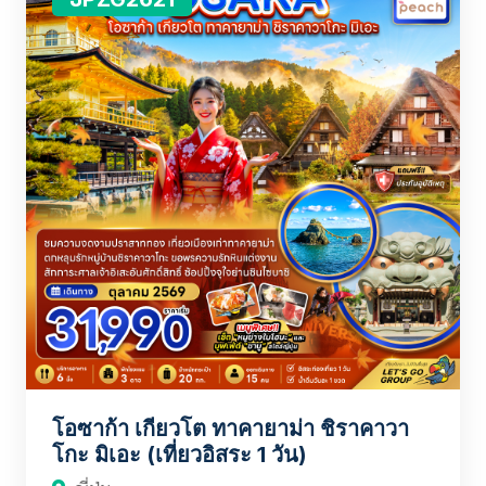
โอซาก้า เกียวโต ทาคายาม่า ชิราคาวา
โกะ มิเอะ (เที่ยวอิสระ 1 วัน)