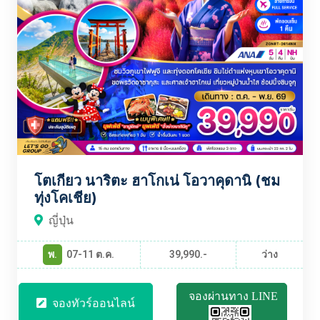
โตเกียว นาริตะ ฮาโกเน่ โอวาคุดานิ (ชม
ทุ่งโคเชีย)
ญี่ปุ่น
พ.
07-11 ต.ค.
39,990.-
ว่าง
จองผ่านทาง LINE
จองทัวร์ออนไลน์