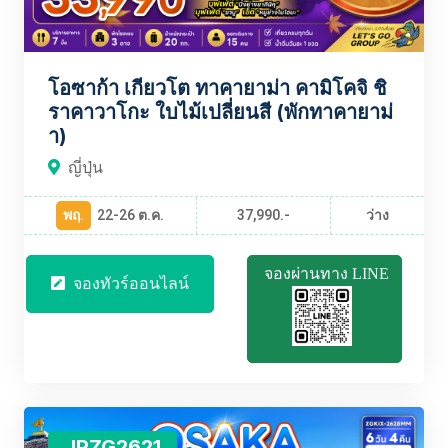
โอซาก้า เกียวโต ทาคายาม่า คามิโคจิ ชิ
ราคาวาโกะ ใบไม้เปลี่ยนสี (พักทาคายาม่
า)
ญี่ปุ่น
พฤ.
22-26 ต.ค.
37,990.-
ว่าง
จองผ่านทาง LINE
จองทัวร์ออนไลน์
JPZG2621