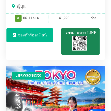
ญี่ปุ่น
พ.
06-11 ม.ค.
41,990.-
ว่าง
จองผ่านทาง LINE
จองทัวร์ออนไลน์
JPZG2623