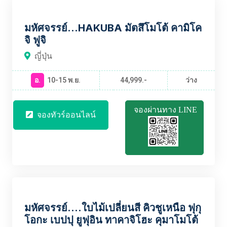
JPBT2480
มหัศจรรย์...HAKUBA มัตสึโมโต้ คามิโค
จิ ฟูจิ
ญี่ปุ่น
อ.
10-15 พ.ย.
44,999.-
ว่าง
จองผ่านทาง LINE
จองทัวร์ออนไลน์
JPBT2464
มหัศจรรย์....ใบไม้เปลี่ยนสี คิวชูเหนือ ฟุกุ
โอกะ เบปปุ ยูฟุอิน ทาคาจิโฮะ คุมาโมโต้