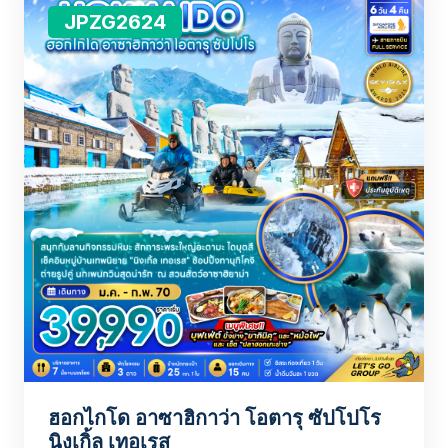
JPZG2624
ฮอกไกโด อาซาฮิกาว่า โอตารุ ซัปโปโร
นิงเกิ้ล เทอเรส