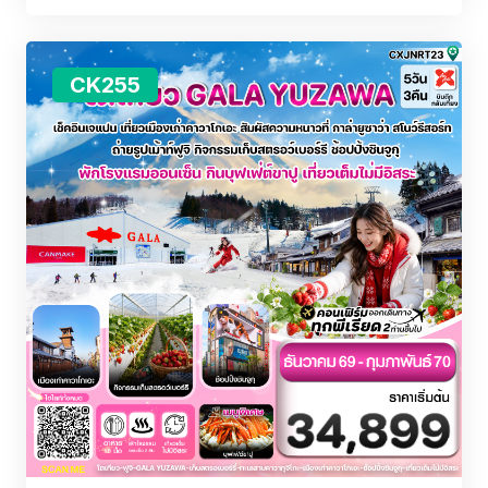
CK255